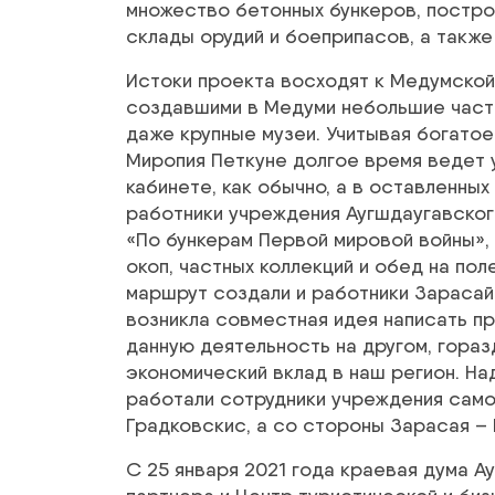
множество бетонных бункеров, постро
склады орудий и боеприпасов, а такж
Истоки проекта восходят к Медумской
создавшими в Медуми небольшие частн
даже крупные музеи. Учитывая богатое
Миропия Петкуне долгое время ведет у
кабинете, как обычно, а в оставленных в
работники учреждения Аугшдаугавског
«По бункерам Первой мировой войны»,
окоп, частных коллекций и обед на пол
маршрут создали и работники Зарасайс
возникла совместная идея написать пр
данную деятельность на другом, гора
экономический вклад в наш регион. На
работали сотрудники учреждения само
Градковскис, а со стороны Зарасая –
С 25 января 2021 года краевая дума А