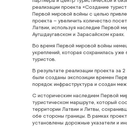
партнера и Центр туристической и би
реализации проекта «Создание турист
Первой мировой войны с целью привлеч
проекта – увеличить количество посет
Латвии, используя наследие Первой м
Аугшдаугавском и Зарасайском краях.
Во время Первой мировой войны немец
укреплений, которая сохранилась уже 
туристов.
В результате реализации проекта за 2 
были созданы экспозиции времен Перв
порядок инфраструктура и создан меж
С историческим наследием Первой мир
туристическом маршруте, который сос
территории Латвии и Литвы, сохранив
обе стороны границы. В рамках проек
установлены дорожные указатели и и