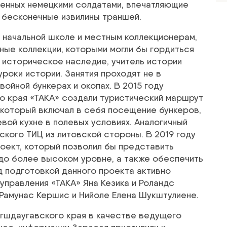
енных немецкими солдатами, впечатляющие
е бесконечные извилины траншей.
 начальной школе и местным коллекционерам,
ые коллекции, которыми могли бы гордиться
 историческое наследие, учитель истории
роки истории. Занятия проходят не в
ойной бункерах и ​​окопах. В 2015 году
о края «ТАКА» создали туристический маршрут
 который включал в себя посещение бункеров,
евой кухне в полевых условиях. Аналогичный
кого ТИЦ из литовской стороны. В 2019 году
оект, который позволил бы представить
здо более высоком уровне, а также обеспечить
д подготовкой данного проекта активно
управления «ТАКА» Яна Кезика и Роландс
 Рамунас Кершис и Нийоле Елена Шукштулиене.
угшдаугавского края в качестве ведущего