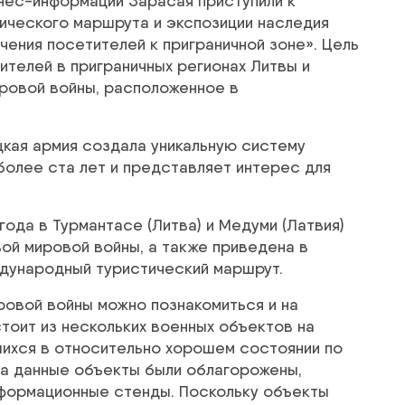
знес-информации Зарасая приступили к
ического маршрута и экспозиции наследия
ения посетителей к приграничной зоне». Цель
ителей в приграничных регионах Литвы и
ировой войны, расположенное в
кая армия создала уникальную систему
более ста лет и представляет интерес для
года в Турмантасе (Литва) и Медуми (Латвия)
ой мировой войны, а также приведена в
дународный туристический маршрут.
овой войны можно познакомиться и на
тоит из нескольких военных объектов на
шихся в относительно хорошем состоянии по
та данные объекты были облагорожены,
нформационные стенды. Поскольку объекты