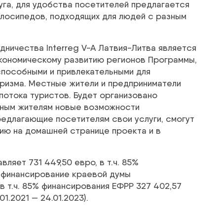
уга, для удобства посетителей предлагается
елосипедов, подходящих для людей с разным
ничества Interreg V-A Латвия-Литва является
кономическому развитию регионов Программы,
способными и привлекательными для
уризма. Местные жители и предприниматели
 потока туристов. Будет организовано
тным жителям новые возможности
редлагающие посетителям свои услуги, смогут
ию на домашней странице проекта и в
яет 731 449,50 евро, в т.ч. 85%
; финансирование краевой думы
 в т.ч. 85% финансирования ЕФРР 327 402,57
1.2021 — 24.01.2023).