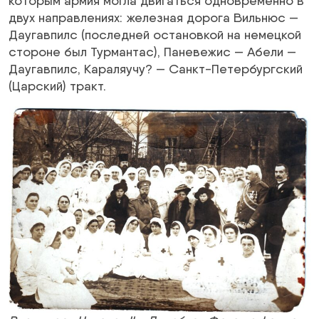
которым армия могла двигаться одновременно в
двух направлениях: железная дорога Вильнюс —
Даугавпилс (последней остановкой на немецкой
стороне был Турмантас), Паневежис — Абели —
Даугавпилс, Караляучу? — Санкт-Петербургский
(Царский) тракт.