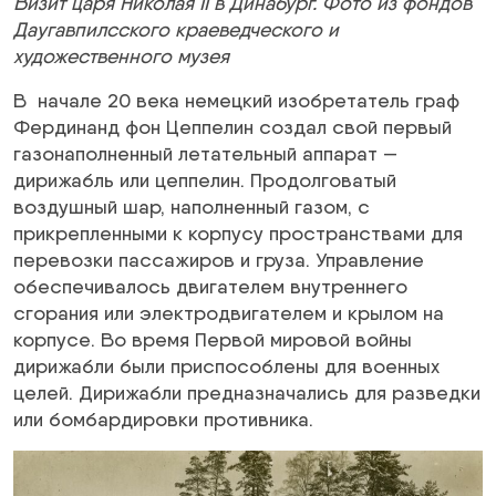
Визит царя Николая II в Динабург. Фото из фондов
Даугавпилсского краеведческого и
художественного музея
В начале 20 века немецкий изобретатель граф
Фердинанд фон Цеппелин создал свой первый
газонаполненный летательный аппарат —
дирижабль или цеппелин. Продолговатый
воздушный шар, наполненный газом, с
прикрепленными к корпусу пространствами для
перевозки пассажиров и груза. Управление
обеспечивалось двигателем внутреннего
сгорания или электродвигателем и крылом на
корпусе. Во время Первой мировой войны
дирижабли были приспособлены для военных
целей. Дирижабли предназначались для разведки
или бомбардировки противника.