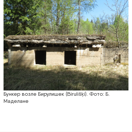
Бункер возле Бирулишек (Birulišķi). Фото: Б.
Маделане