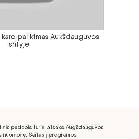
o karo palikimas Aukšdauguvos
srityje
tinis puslapis turinį atsako Augšdauguvos
os nuomonę. Saitas į programos