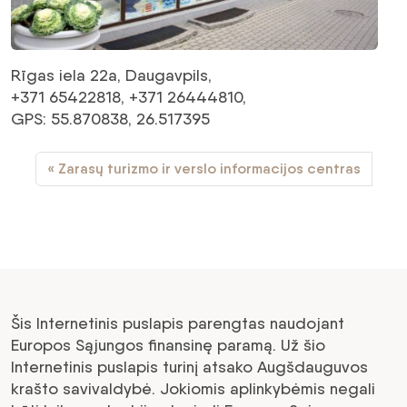
Rīgas iela 22a, Daugavpils,
+371 65422818, +371 26444810,
GPS: 55.870838, 26.517395
Zarasų turizmo ir verslo informacijos centras
Šis Internetinis puslapis parengtas naudojant
Europos Sąjungos finansinę paramą. Už šio
Internetinis puslapis turinį atsako Augšdauguvos
krašto savivaldybė. Jokiomis aplinkybėmis negali