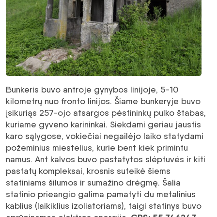
Bunkeris buvo antroje gynybos linijoje, 5-10
kilometrų nuo fronto linijos. Šiame bunkeryje buvo
įsikuriąs 257-ojo atsargos pėstininkų pulko štabas,
kuriame gyveno karininkai. Siekdami geriau jaustis
karo sąlygose, vokiečiai negailėjo laiko statydami
požeminius miestelius, kurie bent kiek primintu
namus. Ant kalvos buvo pastatytos slėptuvės ir kiti
pastatų kompleksai, krosnis suteikė šiems
statiniams šilumos ir sumažino drėgmę. Šalia
statinio prieangio galima pamatyti du metalinius
kablius (laikiklius izoliatoriams), taigi statinys buvo