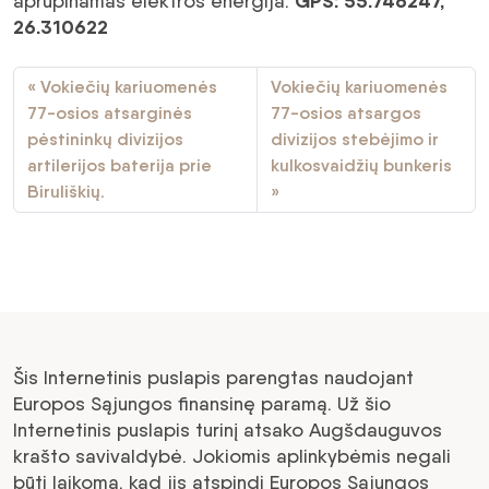
GPS: 55.746247,
aprūpinamas elektros energija.
26.310622
Vokiečių kariuomenės
Vokiečių kariuomenės
77-osios atsarginės
77-osios atsargos
pėstininkų divizijos
divizijos stebėjimo ir
artilerijos baterija prie
kulkosvaidžių bunkeris
Biruliškių.
Šis Internetinis puslapis parengtas naudojant
Europos Sąjungos finansinę paramą. Už šio
Internetinis puslapis turinį atsako Augšdauguvos
krašto savivaldybė. Jokiomis aplinkybėmis negali
būti laikoma, kad jis atspindi Europos Sąjungos