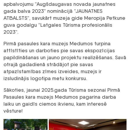
apbalvojumu “Augšdaugavas novada jaunatnes
gada balva 2023” nominācijā “JAUNATNES
ATBALSTS”, savukārt muzeja gide Meropija Petkune
guva godalgu “Latgales Tūrisma profesionālis
2023”.
Pirmā pasaules kara muzejs Medumos turpina
attīstīties un darboties pie savas ekspozīcijas
papildināšanas un jauno projektu realizēšanas. Savā
otrajā gadadienā strādājot pie savas
atpazīstamības zīmes izveides, muzejs ir
izsludinājis logotipa metu konkursu.
Sākoties, jaunai 2025.gada Tūrisma sezonai Pirmā
Pasaules kara muzejs Medumos pagarina darba
laiku un gaidīs ciemos ikvienu, kam interesē
vēsture!