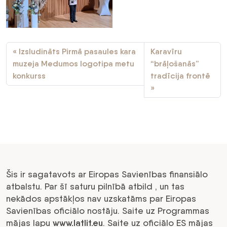
Izsludināts Pirmā pasaules kara
Karavīru
muzeja Medumos logotipa metu
“brāļošanās”
konkurss
tradīcija frontē
Šis ir sagatavots ar Eiropas Savienības finansiālo
atbalstu. Par šī saturu pilnībā atbild , un tas
nekādos apstākļos nav uzskatāms par Eiropas
Savienības oficiālo nostāju. Saite uz Programmas
mājas lapu
www.latlit.eu
. Saite uz oficiālo ES mājas