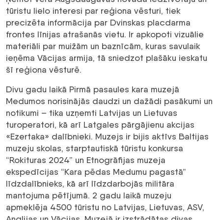
tūristu lielo interesi par reģiona vēsturi, tiek
precizēta informācija par Dvinskas placdarma
frontes līnijas atrašanās vietu. Ir apkopoti vizuālie
materiāli par muižām un baznīcām, kuras savulaik
ieņēma Vācijas armija, tā sniedzot plašāku ieskatu
šī reģiona vēsturē.
Divu gadu laikā Pirmā pasaules kara muzejā
Medumos norisinājās daudzi un dažādi pasākumi un
notikumi – tika uzņemti Latvijas un Lietuvas
turoperatori, kā arī Latgales pārgājienu akcijas
«Ezertaka» dalībnieki. Muzejs ir bijis aktīvs Baltijas
muzeju skolas, starptautiskā tūristu konkursa
“Rokituras 2024” un Etnogrāfijas muzeja
ekspedīcijas “Kara pēdas Medumu pagastā”
līdzdalībnieks, kā arī līdzdarbojās militāra
mantojuma pētījumā. 2 gadu laikā muzeju
apmeklēja 4500 tūristu no Latvijas, Lietuvas, ASV,
Anglijas un Vācijas. Muzejā ir izstrādātas divas