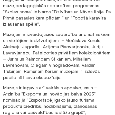
muzejpedagoģiskās nodarbības programmas
“Skolas soma” ietvaros “Dzīvības un Nāves līnija. Pa
Pirmā pasaules kara pēdām ” un “Topošā karavīra
izlaušanās spēle”.
Muzejam ir izveidojusies sadarbība ar amatniekiem
un vietējiem iedzīvotajiem – Mečislavu Korolu,
Alekseju Jagodku, Artjomu Pivovarjonoku, Juriju
Lavruvjanecu. Pateicoties privātiem kolekcionāriem
– Jurim un Raimondam Stikāniem, Mihailam
Lavrenovam, Olegam Vinogradovam, Valdim
Trubiņam, Ramunam Keršim muzejam ir izdevās
papildināt savu ekspozīciju.
Muzejs ir ieguvis arī vairākus apbalvojumus –
Atzinību “Eksporta un inovācijas balva 2023”
nominācijā “Eksportspējīgāko jauno tūrisma
produktu biedrību, nodibinājumu, plānošanas
reģionu vai pašvaldības iestāžu grupā”,