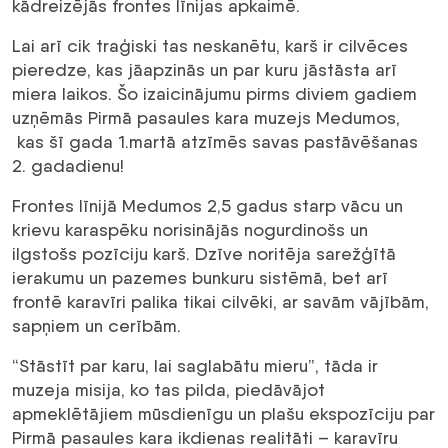
kādreizējās frontes līnijas apkaimē.
Lai arī cik traģiski tas neskanētu, karš ir cilvēces
pieredze, kas jāapzinās un par kuru jāstāsta arī
miera laikos. Šo izaicinājumu pirms diviem gadiem
uzņēmās Pirmā pasaules kara muzejs Medumos,
kas šī gada 1.martā atzīmēs savas pastāvēšanas
2. gadadienu!
Frontes līnijā Medumos 2,5 gadus starp vācu un
krievu karaspēku norisinājās nogurdinošs un
ilgstošs pozīciju karš. Dzīve noritēja sarežģītā
ierakumu un pazemes bunkuru sistēmā, bet arī
frontē karavīri palika tikai cilvēki, ar savām vājībām,
sapņiem un cerībām.
“Stāstīt par karu, lai saglabātu mieru”, tāda ir
muzeja misija, ko tas pilda, piedāvājot
apmeklētājiem mūsdienīgu un plašu ekspozīciju par
Pirmā pasaules kara ikdienas realitāti – karavīru