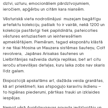
dzīvi, uzturu, emocionāliem pārdzīvojumiem,
ieročiem, apģērbu un citām kara niansēm.
Vēsturiskā vieta nodrošinājusi muzejam bagātīgu
artefaktu kolekciju, pašlaik to ir vairāk, nekā 1200 un
kolekcija pastāvīgi tiek papildināta, pateicoties
vēstures entuziastiem un ieinteresētiem
apmeklētājiem. Piemēram, tagad eksponātu klāstā
ir ne tikai Mosina un Mauzera sistēmas šauteņu, Colt
revolvera, Japānas Arisakas šautenes un
Lielbritānijas nažveida durkļa replikas, bet arī citu
ieroču atsevišķas detaļas, kuru laika zobs nav skaris
līdz galam.
Ekspozīcijā apskatāms arī, dažāda veida granātas,
kā arī priekšmeti, kas atspoguļo karavīru ikdienu –
to higiēnas piederumi, pārtikas trauki un izklaides
iespējas.
Ņemot vērā Augšdaugavas novada iedzīvotāju un