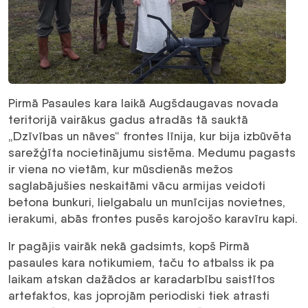
Pirmā Pasaules kara laikā Augšdaugavas novada
teritorijā vairākus gadus atradās tā sauktā
„Dzīvības un nāves“ frontes līnija, kur bija izbūvēta
sarežģīta nocietinājumu sistēma. Medumu pagasts
ir viena no vietām, kur mūsdienās mežos
saglabājušies neskaitāmi vācu armijas veidoti
betona bunkuri, lielgabalu un munīcijas novietnes,
ierakumi, abās frontes pusēs karojošo karavīru kapi.
Ir pagājis vairāk nekā gadsimts, kopš Pirmā
pasaules kara notikumiem, taču to atbalss ik pa
laikam atskan dažādos ar karadarbību saistītos
artefaktos, kas joprojām periodiski tiek atrasti