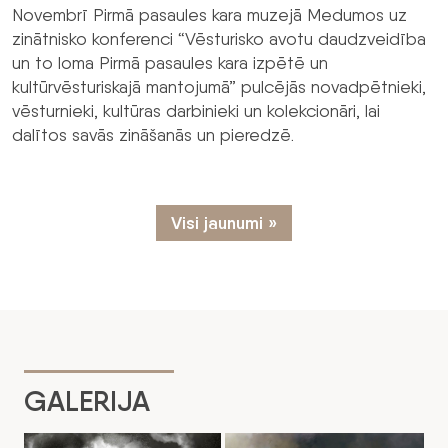
Novembrī Pirmā pasaules kara muzejā Medumos uz
zinātnisko konferenci “Vēsturisko avotu daudzveidība
un to loma Pirmā pasaules kara izpētē un
kultūrvēsturiskajā mantojumā” pulcējās novadpētnieki,
vēsturnieki, kultūras darbinieki un kolekcionāri, lai
dalītos savās zināšanās un pieredzē.
Visi jaunumi »
GALERIJA