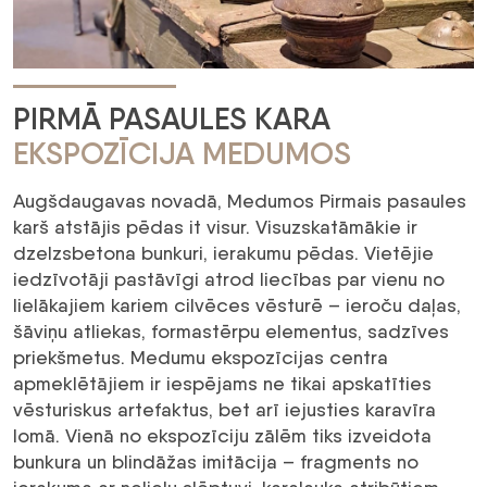
PIRMĀ PASAULES KARA
EKSPOZĪCIJA MEDUMOS
Augšdaugavas novadā, Medumos Pirmais pasaules
karš atstājis pēdas it visur. Visuzskatāmākie ir
dzelzsbetona bunkuri, ierakumu pēdas. Vietējie
iedzīvotāji pastāvīgi atrod liecības par vienu no
lielākajiem kariem cilvēces vēsturē – ieroču daļas,
šāviņu atliekas, formastērpu elementus, sadzīves
priekšmetus. Medumu ekspozīcijas centra
apmeklētājiem ir iespējams ne tikai apskatīties
vēsturiskus artefaktus, bet arī iejusties karavīra
lomā. Vienā no ekspozīciju zālēm tiks izveidota
bunkura un blindāžas imitācija – fragments no