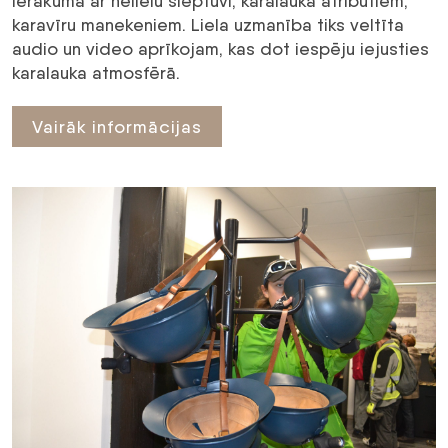
ierakuma ar nelielu slēptuvi, karalauka atribūtiem,
karavīru manekeniem. Liela uzmanība tiks veltīta
audio un video aprīkojam, kas dot iespēju iejusties
karalauka atmosfērā.
Vairāk informācijas