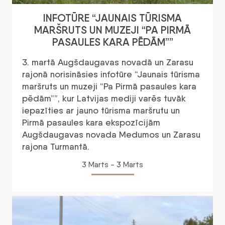
INFOTŪRE “JAUNAIS TŪRISMA
MARŠRUTS UN MUZEJI “PA PIRMĀ
PASAULES KARA PĒDĀM””
3. martā Augšdaugavas novadā un Zarasu
rajonā norisināsies infotūre “Jaunais tūrisma
maršruts un muzeji “Pa Pirmā pasaules kara
pēdām””, kur Latvijas mediji varēs tuvāk
iepazīties ar jauno tūrisma maršrutu un
Pirmā pasaules kara ekspozīcijām
Augšdaugavas novada Medumos un Zarasu
rajona Turmantā.
3 Marts - 3 Marts