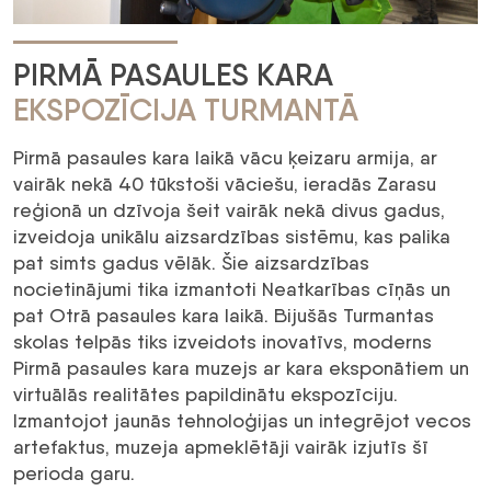
PIRMĀ PASAULES KARA
EKSPOZĪCIJA TURMANTĀ
Pirmā pasaules kara laikā vācu ķeizaru armija, ar
vairāk nekā 40 tūkstoši vāciešu, ieradās Zarasu
reģionā un dzīvoja šeit vairāk nekā divus gadus,
izveidoja unikālu aizsardzības sistēmu, kas palika
pat simts gadus vēlāk. Šie aizsardzības
nocietinājumi tika izmantoti Neatkarības cīņās un
pat Otrā pasaules kara laikā. Bijušās Turmantas
skolas telpās tiks izveidots inovatīvs, moderns
Pirmā pasaules kara muzejs ar kara eksponātiem un
virtuālās realitātes papildinātu ekspozīciju.
Izmantojot jaunās tehnoloģijas un integrējot vecos
artefaktus, muzeja apmeklētāji vairāk izjutīs šī
perioda garu.