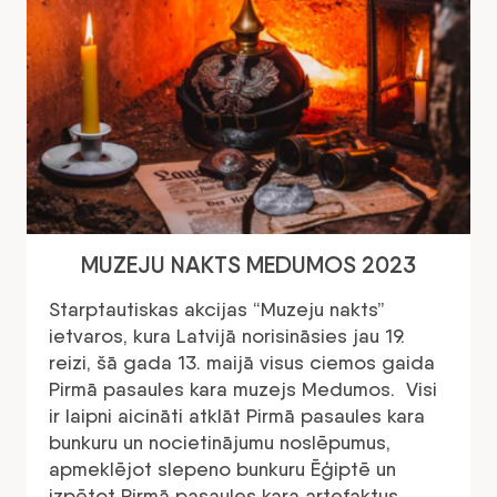
MUZEJU NAKTS MEDUMOS 2023
Starptautiskas akcijas “Muzeju nakts”
ietvaros, kura Latvijā norisināsies jau 19.
reizi, šā gada 13. maijā visus ciemos gaida
Pirmā pasaules kara muzejs Medumos. Visi
ir laipni aicināti atklāt Pirmā pasaules kara
bunkuru un nocietinājumu noslēpumus,
apmeklējot slepeno bunkuru Ēģiptē un
izpētot Pirmā pasaules kara artefaktus