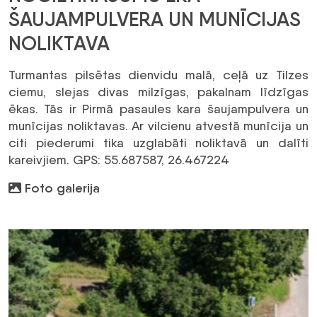
ŠAUJAMPULVERA UN MUNĪCIJAS
NOLIKTAVA
Turmantas pilsētas dienvidu malā, ceļā uz Tilzes
ciemu, slejas divas milzīgas, pakalnam līdzīgas
ēkas. Tās ir Pirmā pasaules kara šaujampulvera un
munīcijas noliktavas. Ar vilcienu atvestā munīcija un
citi piederumi tika uzglabāti noliktavā un dalīti
kareivjiem. GPS: 55.687587, 26.467224
Foto galerija