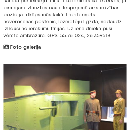
saukta par iekšējo līniju. Tika ierīkots kā rezerves, ja
pirmajam izlauztos cauri. Iespējamā aizsardzības
pozīcija atkāpšanās laikā. Labi bruņots
novērošanas postenis, ložmetēju ligzda, nedaudz
izlīdusi no ierakumu līnijas. Uz ienaidnieka pusi
vērsta ambrazūra. GPS: 55.761024, 26.359518
Foto galerija