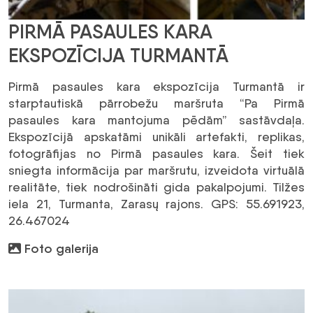
PIRMĀ PASAULES KARA
EKSPOZĪCIJA TURMANTĀ
Pirmā pasaules kara ekspozīcija Turmantā ir
starptautiskā pārrobežu maršruta “Pa Pirmā
pasaules kara mantojuma pēdām” sastāvdaļa.
Ekspozīcijā apskatāmi unikāli artefakti, replikas,
fotogrāfijas no Pirmā pasaules kara. Šeit tiek
sniegta informācija par maršrutu, izveidota virtuālā
realitāte, tiek nodrošināti gida pakalpojumi. Tilžes
iela 21, Turmanta, Zarasų rajons. GPS: 55.691923,
26.467024
Foto galerija