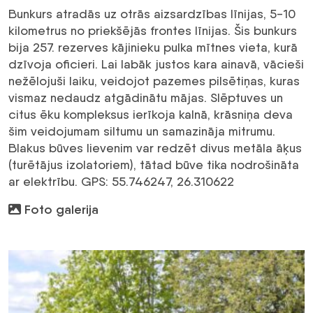
Bunkurs atradās uz otrās aizsardzības līnijas, 5-10
kilometrus no priekšējās frontes līnijas. Šis bunkurs
bija 257. rezerves kājinieku pulka mītnes vieta, kurā
dzīvoja oficieri. Lai labāk justos kara ainavā, vācieši
nežēlojuši laiku, veidojot pazemes pilsētiņas, kuras
vismaz nedaudz atgādinātu mājas. Slēptuves un
citus ēku kompleksus ierīkoja kalnā, krāsniņa deva
šim veidojumam siltumu un samazināja mitrumu.
Blakus būves lievenim var redzēt divus metāla āķus
(turētājus izolatoriem), tātad būve tika nodrošināta
ar elektrību. GPS: 55.746247, 26.310622
Foto galerija