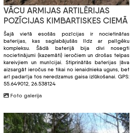
VĀCU ARMIJAS ARTILĒRIJAS
POZĪCIJAS KIMBARTISKES CIEMĀ
Šajā vietā esošās pozīcijas ir nocietinātas
baterijas, kas saglabājušās līdz ar palīgēku
kompleksu. Šādā baterijā bija divi nosegti
nocietinājumi (kazemāti) ieročiem un drošas telpas
kareivjiem un munīcijai. Stiprinātās baterijas ļāva
aizsargāt ieročus ne tikai no ienaidnieka uguns, bet
arī padarīja tos neredzamus gaisa izlūkošanai. GPS:
55.649012, 26.538124
Foto galerija