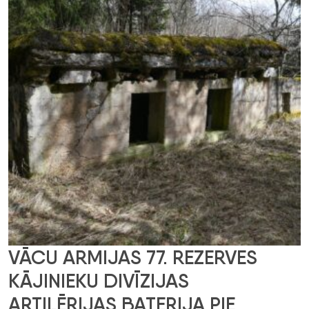
VĀCU ARMIJAS 77. REZERVES
KĀJINIEKU DIVĪZIJAS
ARTILĒRIJAS BATERIJA PIE