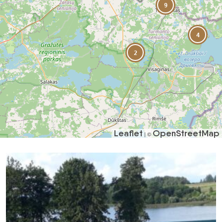
9
4
2
Leaflet
OpenStreetMap
| ©