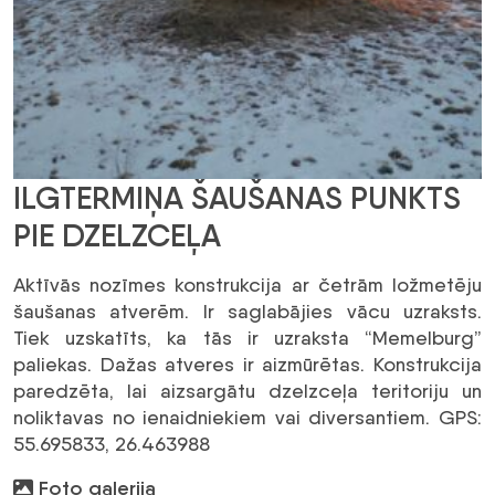
ILGTERMIŅA ŠAUŠANAS PUNKTS
PIE DZELZCEĻA
Aktīvās nozīmes konstrukcija ar četrām ložmetēju
šaušanas atverēm. Ir saglabājies vācu uzraksts.
Tiek uzskatīts, ka tās ir uzraksta “Memelburg”
paliekas. Dažas atveres ir aizmūrētas. Konstrukcija
paredzēta, lai aizsargātu dzelzceļa teritoriju un
noliktavas no ienaidniekiem vai diversantiem. GPS:
55.695833, 26.463988
Foto galerija