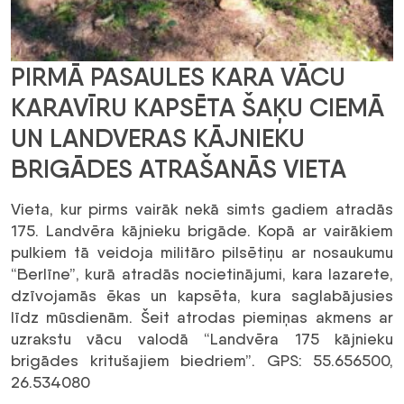
PIRMĀ PASAULES KARA VĀCU
KARAVĪRU KAPSĒTA ŠAĶU CIEMĀ
UN LANDVERAS KĀJNIEKU
BRIGĀDES ATRAŠANĀS VIETA
Vieta, kur pirms vairāk nekā simts gadiem atradās
175. Landvēra kājnieku brigāde. Kopā ar vairākiem
pulkiem tā veidoja militāro pilsētiņu ar nosaukumu
“Berlīne”, kurā atradās nocietinājumi, kara lazarete,
dzīvojamās ēkas un kapsēta, kura saglabājusies
līdz mūsdienām. Šeit atrodas piemiņas akmens ar
uzrakstu vācu valodā “Landvēra 175 kājnieku
brigādes kritušajiem biedriem”. GPS: 55.656500,
26.534080