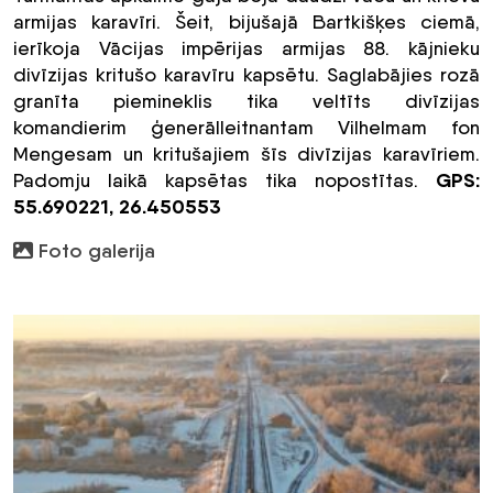
armijas karavīri. Šeit, bijušajā Bartkišķes ciemā,
ierīkoja Vācijas impērijas armijas 88. kājnieku
divīzijas kritušo karavīru kapsētu. Saglabājies rozā
granīta piemineklis tika veltīts divīzijas
komandierim ģenerālleitnantam Vilhelmam fon
Mengesam un kritušajiem šīs divīzijas karavīriem.
GPS:
Padomju laikā kapsētas tika nopostītas.
55.690221, 26.450553
Foto galerija