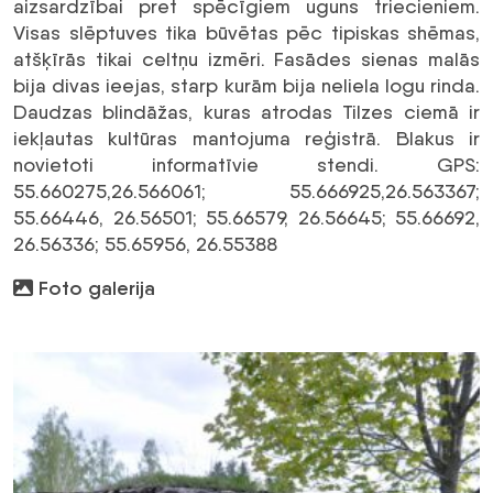
aizsardzībai pret spēcīgiem uguns triecieniem.
Visas slēptuves tika būvētas pēc tipiskas shēmas,
atšķīrās tikai celtņu izmēri. Fasādes sienas malās
bija divas ieejas, starp kurām bija neliela logu rinda.
Daudzas blindāžas, kuras atrodas Tilzes ciemā ir
iekļautas kultūras mantojuma reģistrā. Blakus ir
novietoti informatīvie stendi. GPS:
55.660275,26.566061; 55.666925,26.563367;
55.66446, 26.56501; 55.66579, 26.56645; 55.66692,
26.56336; 55.65956, 26.55388
Foto galerija