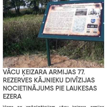
VĀCU ĶEIZARA ARMIJAS 77.
REZERVES KĀJNIEKU DIVĪZIJAS
NOCIETINĀJUMS PIE LAUKESAS
EZERA
Viens no spēcīgākajiem vācu ķeizara armijas