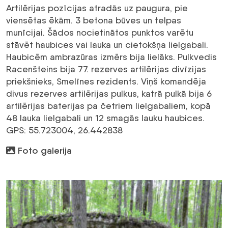
Artilērijas pozīcijas atradās uz paugura, pie
viensētas ēkām. 3 betona būves un telpas
munīcijai. Šādos nocietinātos punktos varētu
stāvēt haubices vai lauka un cietokšņa lielgabali.
Haubicēm ambrazūras izmērs bija lielāks. Pulkvedis
Racenšteins bija 77. rezerves artilērijas divīzijas
priekšnieks, Smelīnes rezidents. Viņš komandēja
divus rezerves artilērijas pulkus, katrā pulkā bija 6
artilērijas baterijas pa četriem lielgabaliem, kopā
48 lauka lielgabali un 12 smagās lauku haubices.
GPS: 55.723004, 26.442838
Foto galerija