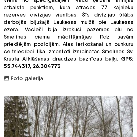
atbalsta punktiem, kurā atradās 77. kājnieku
rezerves divīzijas vienības. Šīs divīzijas štābs
darbojās bijušajā Laukesas muižā pie Laukesas
ezera. Vācieši bija izrakuši pazemes alu no
Smelīnes ciema mācītājmājas līdz savām
priekšējām pozīcijām. Alas ierīkošanai un bunkuru
celtniecībai tika izmantoti iznīcinātās Smelīnes Sv.
GPS:
Krusta Atklāšanas draudzes baznīcas baļķi.
55.744317, 26.304773
Foto galerija