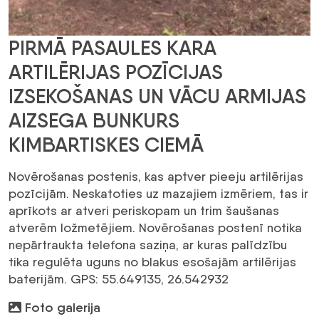
PIRMĀ PASAULES KARA
ARTILĒRIJAS POZĪCIJAS
IZSEKOŠANAS UN VĀCU ARMIJAS
AIZSEGA BUNKURS
KIMBARTISKES CIEMĀ
Novērošanas postenis, kas aptver pieeju artilērijas
pozīcijām. Neskatoties uz mazajiem izmēriem, tas ir
aprīkots ar atveri periskopam un trim šaušanas
atverēm ložmetējiem. Novērošanas postenī notika
nepārtraukta telefona saziņa, ar kuras palīdzību
tika regulēta uguns no blakus esošajām artilērijas
baterijām. GPS: 55.649135, 26.542932
Foto galerija