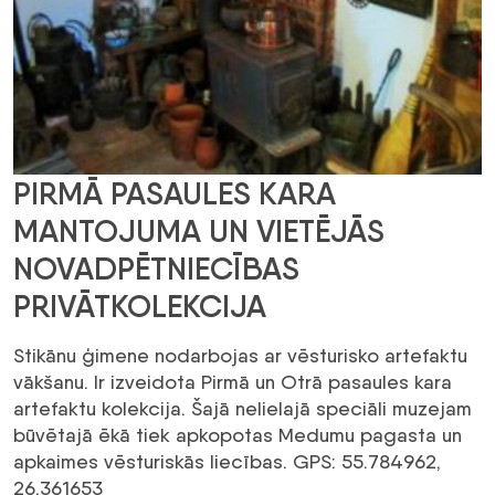
PIRMĀ PASAULES KARA
MANTOJUMA UN VIETĒJĀS
NOVADPĒTNIECĪBAS
PRIVĀTKOLEKCIJA
Stikānu ģimene nodarbojas ar vēsturisko artefaktu
vākšanu. Ir izveidota Pirmā un Otrā pasaules kara
artefaktu kolekcija. Šajā nelielajā speciāli muzejam
būvētajā ēkā tiek apkopotas Medumu pagasta un
apkaimes vēsturiskās liecības. GPS: 55.784962,
26.361653