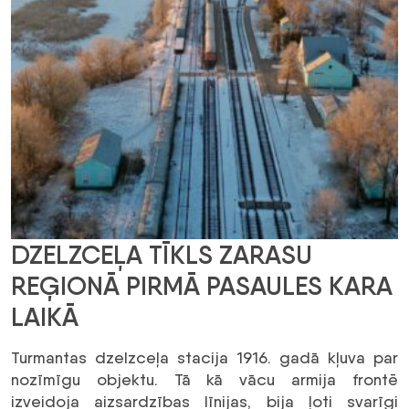
DZELZCEĻA TĪKLS ZARASU
REĢIONĀ PIRMĀ PASAULES KARA
LAIKĀ
Turmantas dzelzceļa stacija 1916. gadā kļuva par
nozīmīgu objektu. Tā kā vācu armija frontē
izveidoja aizsardzības līnijas, bija ļoti svarīgi