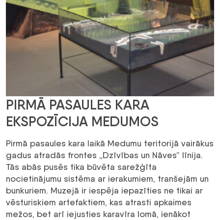
PIRMĀ PASAULES KARA
EKSPOZĪCIJA MEDUMOS
Pirmā pasaules kara laikā Medumu teritorijā vairākus
gadus atradās frontes „Dzīvības un Nāves” līnija.
Tās abās pusēs tika būvēta sarežģīta
nocietinājumu sistēma ar ierakumiem, tranšejām un
bunkuriem. Muzejā ir iespēja iepazīties ne tikai ar
vēsturiskiem artefaktiem, kas atrasti apkaimes
mežos, bet arī iejusties karavīra lomā, ienākot