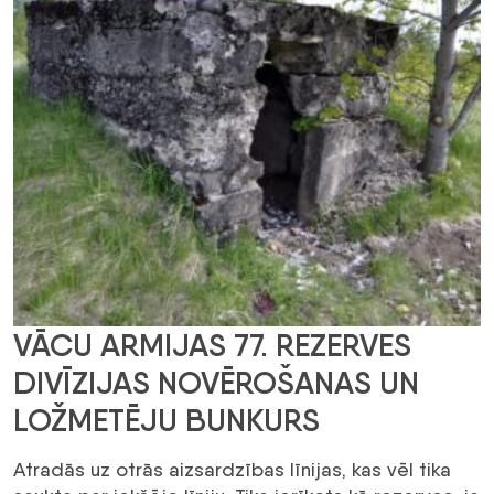
VĀCU ARMIJAS 77. REZERVES
DIVĪZIJAS NOVĒROŠANAS UN
LOŽMETĒJU BUNKURS
Atradās uz otrās aizsardzības līnijas, kas vēl tika