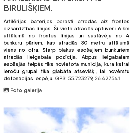
BIRULIŠĶIEM.
Artilērijas baterijas parasti atradās aiz frontes
aizsardzības līnijas. Šī vieta atradās aptuveni 6 km
attālumā no frontes līnijas un sastāvēja no 4
bunkuru pāriem, kas atradās 30 metru attālumā
viens no otra. Starp blakus esošajiem bunkuriem
atradās lielgabala pozīcija. Abpus lielgabalam
esošajās telpās tika novietota munīcija, kura katrai
ieroču grupai tika glabāta atsevišķi, lai novērstu
detonācijas iespēju.
GPS:
55.723279, 26.427541
Foto galerija