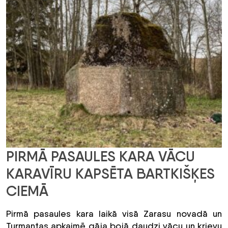
PIRMĀ PASAULES KARA VĀCU
KARAVĪRU KAPSĒTA BARTKIŠĶES
CIEMĀ
Pirmā pasaules kara laikā visā Zarasu novadā un
Turmantas apkaimē gāja bojā daudzi vācu un krievu