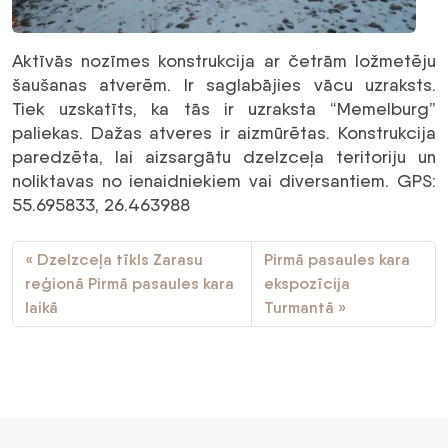
Aktīvās nozīmes konstrukcija ar četrām ložmetēju
šaušanas atverēm. Ir saglabājies vācu uzraksts.
Tiek uzskatīts, ka tās ir uzraksta “Memelburg”
paliekas. Dažas atveres ir aizmūrētas. Konstrukcija
paredzēta, lai aizsargātu dzelzceļa teritoriju un
noliktavas no ienaidniekiem vai diversantiem. GPS:
55.695833, 26.463988
Dzelzceļa tīkls Zarasu
Pirmā pasaules kara
reģionā Pirmā pasaules kara
ekspozīcija
laikā
Turmantā