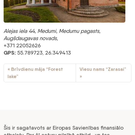
Alejas iela 44, Medumi, Medumu pagasts,
Augšdaugavas novads
,
+371 22052626
GPS:
55.789723, 26.349413
Brīvdienu māja “Forest
Viesu nams “Zarasai”
lake”
Šis ir sagatavots ar Eiropas Savienības finansiālo
atbalstu. Par šī saturu pilnībā atbild , un tas